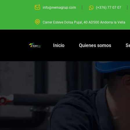
info@nemagrup.com
(+376) 77 07 07
Carrer Esteve Dolsa Pujal, 40 AD500 Andorra la Vella
Inicio
Quienes somos
Se